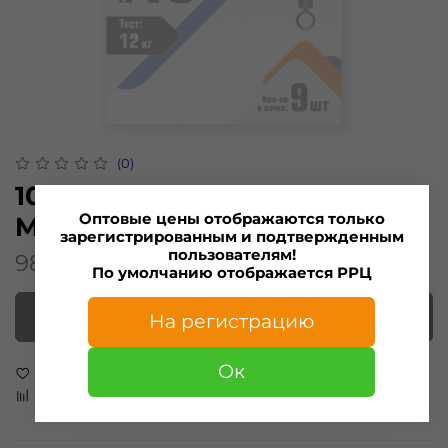
(0)
1012 Застежка с вертлюгом
Оптовые цены отображаются только
MINOGA №10 тест 12кг (9шт)
зарегистрированным и подтвержденным
пользователям!
98.00 ₽
По умолчанию отображается РРЦ
Нет в наличии
На регистрацию
Ок
В избранное
Добавить в сравнение