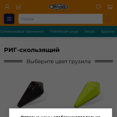
Силиконовые приманки
Плетёный шнур
Леска
Грузила
РИГ-скользящий
Выберите цвет грузила