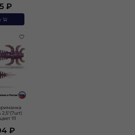
5 ₽
у
приманка
 2,5"(7шт)
цвет 111
04 ₽