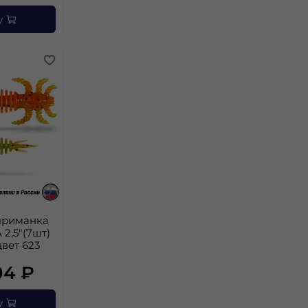
у
приманка
 2,5"(7шт)
цвет 623
04 ₽
у