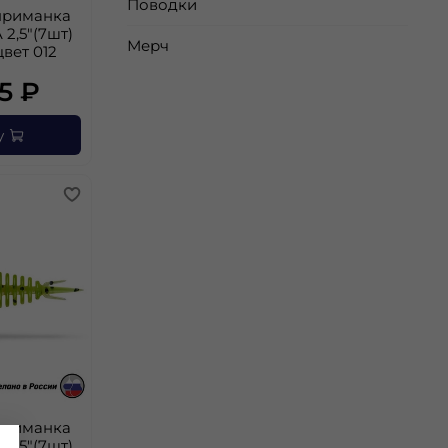
Поводки
приманка
 2,5"(7шт)
Мерч
цвет 012
5 ₽
у
приманка
 2,5"(7шт)