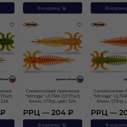
В корзину
В корзин
манка
Силиконовая приманка
Силиконовая 
"(7шт)
"Minoga" ULTRA 2,5"(7шт)
"Minoga" ULTRA
 226
64мм, 1,73гр, цвет 324
64мм, 1,73гр, 
 ₽
РРЦ — 204 ₽
РРЦ — 2
В корзину
В корзин