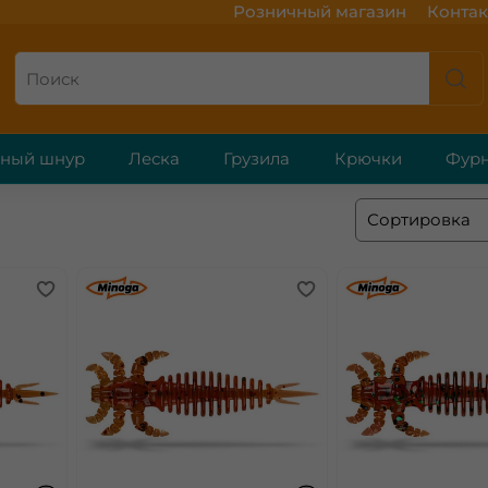
Розничный магазин
Контак
ёный шнур
Леска
Грузила
Крючки
Фурн