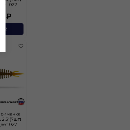
цвет 022
5 ₽
у
приманка
 2,5"(7шт)
цвет 027