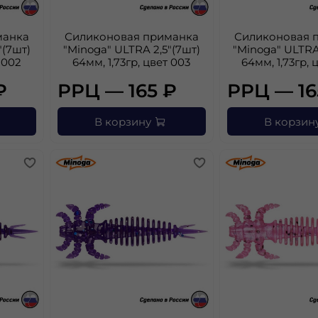
манка
Силиконовая приманка
Силиконовая 
"(7шт)
"Minoga" ULTRA 2,5"(7шт)
"Minoga" ULTRA
 002
64мм, 1,73гр, цвет 003
64мм, 1,73гр, 
₽
РРЦ — 165 ₽
РРЦ — 16
В корзину
В корзин