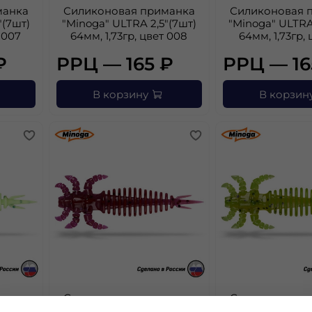
манка
Силиконовая приманка
Силиконовая 
"(7шт)
"Minoga" ULTRA 2,5"(7шт)
"Minoga" ULTRA
 007
64мм, 1,73гр, цвет 008
64мм, 1,73гр, 
₽
РРЦ — 165 ₽
РРЦ — 16
В корзину
В корзин
манка
Силиконовая приманка
Силиконовая 
"(7шт)
"Minoga" ULTRA 2,5"(7шт)
"Minoga" ULTRA