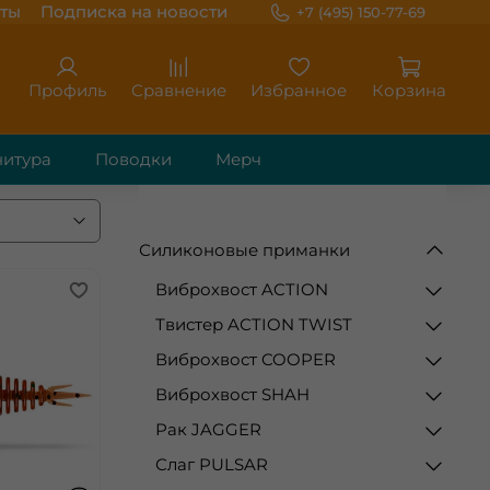
ты
Подписка на новости
+7 (495) 150-77-69
Профиль
Сравнение
Избранное
Корзина
итура
Поводки
Мерч
Силиконовые приманки
Виброхвост ACTION
Твистер AСTION TWIST
Виброхвост COOPER
Виброхвост SHAH
Рак JAGGER
Слаг PULSAR