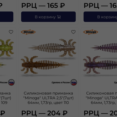
₽
РРЦ — 165 ₽
РРЦ — 16
В корзину
В корзин
манка
Силиконовая приманка
Силиконовая 
"(7шт)
"Minoga" ULTRA 2,5"(7шт)
"Minoga" ULTRA
 109
64мм, 1,73гр, цвет 110
64мм, 1,73гр, 
 ₽
РРЦ — 204 ₽
РРЦ — 2