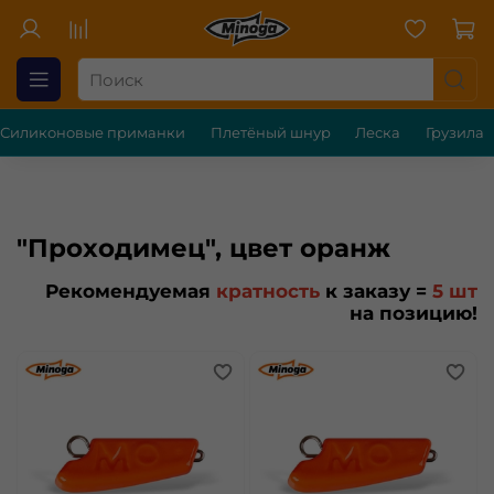
Силиконовые приманки
Плетёный шнур
Леска
Грузила
"Проходимец", цвет оранж
Рекомендуемая
кратность
к заказу =
5 шт
на позицию!