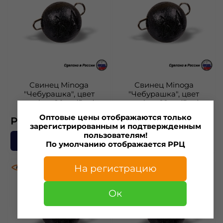
Свинец Minoga
Свинец Minoga
"Чебурашка", цвет
"Чебурашка", цвет
графит, 20 гр.(5шт)
графит, 22 гр.(5шт)
Оптовые цены отображаются только
РРЦ — 202 ₽
РРЦ — 214 ₽
зарегистрированным и подтвержденным
пользователям!
В корзину
В корзину
По умолчанию отображается РРЦ
На регистрацию
Ок