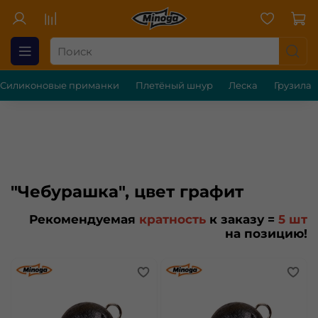
Силиконовые приманки
Плетёный шнур
Леска
Грузила
"Чебурашка", цвет графит
Рекомендуемая
кратность
к заказу =
5 шт
на позицию!