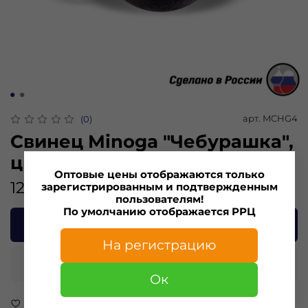
арт.
MCHG4
(0)
Свинец Minoga "Чебурашка",
цвет графит, 4 гр.(5шт)
Оптовые цены отображаются только
123.00 ₽
зарегистрированным и подтвержденным
пользователям!
По умолчанию отображается РРЦ
В корзину
На регистрацию
Купить в 1 клик
Ок
В избранное