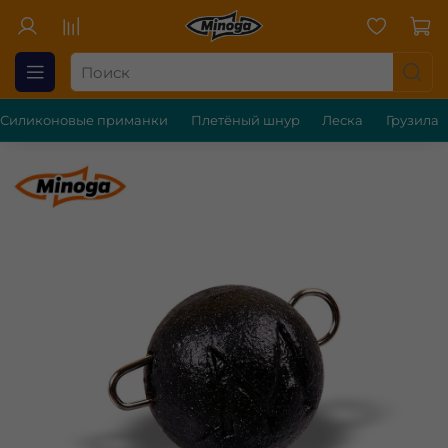
Силиконовые приманки
Плетёный шнур
Леска
Грузила