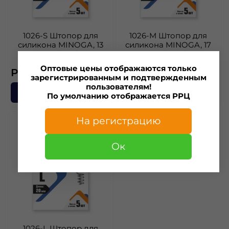
1026-S Штопор для
1026-M Штопор для
силикона MINOGA, 13
силикона MINOGA, 17
мм.,(5шт.)
мм.,(5шт.)
Оптовые цены отображаются только
РРЦ — 56 ₽
РРЦ — 56 ₽
зарегистрированным и подтвержденным
пользователям!
В корзину
В корзину
По умолчанию отображается РРЦ
На регистрацию
Ок
1026-L Штопор для