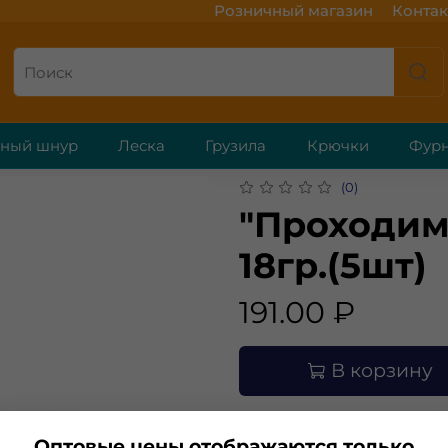
Розничный магазин
Контак
ёный шнур
Леска
Грузила
Крючки
Фурн
(0)
"Проходиме
18гр.(5шт)
191.00 ₽
В корзину
Оптовые цены отображаются только