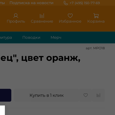
ты
Подписка на новости
+7 (495) 150-77-69
Профиль
Сравнение
Избранное
Корзина
итура
Поводки
Мерч
арт.
MPO18
ц", цвет оранж,
Купить в 1 клик