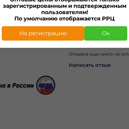
зарегистрированным и подтвержденным
Характеристики
пользователям!
По умолчанию отображается РРЦ
Изготовитель
ИП Капелька А.С.
На регистрацию
Ок
Отзывы
Отзывов еще никто не ост
Написать отзыв