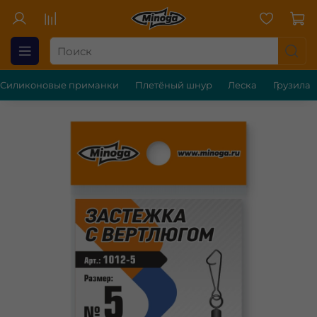
Силиконовые приманки
Плетёный шнур
Леска
Грузила