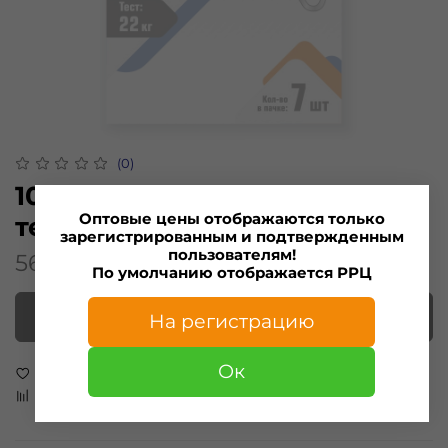
(0)
1023 Застежка MINOGA №1
Оптовые цены отображаются только
тест 33кг (7шт)
зарегистрированным и подтвержденным
пользователям!
56.00 ₽
По умолчанию отображается РРЦ
Нет в наличии
На регистрацию
Ок
В избранное
Добавить в сравнение