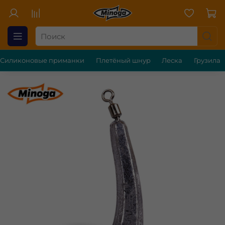
Силиконовые приманки
Плетёный шнур
Леска
Грузила