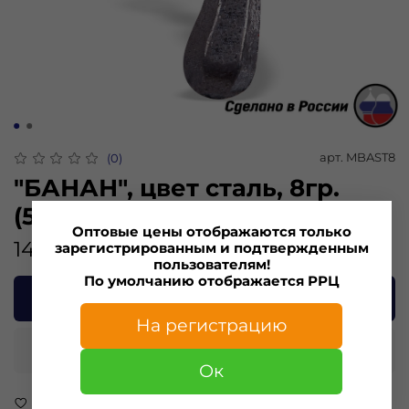
арт.
MBAST8
(0)
"БАНАН", цвет сталь, 8гр.
(5шт)
Оптовые цены отображаются только
141.00 ₽
зарегистрированным и подтвержденным
пользователям!
По умолчанию отображается РРЦ
В корзину
На регистрацию
Купить в 1 клик
Ок
В избранное