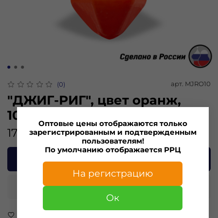
арт.
MJRO10
(0)
"ДЖИГ-РИГ", цвет оранж,
10гр.(5шт)
Оптовые цены отображаются только
175.00 ₽
зарегистрированным и подтвержденным
пользователям!
По умолчанию отображается РРЦ
В корзину
На регистрацию
Купить в 1 клик
Ок
В избранное