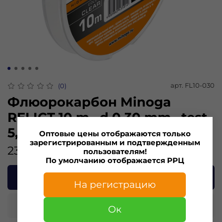
арт.
FL10-030
(0)
Флюорокарбон Minoga
RELICT 10 m., d 0,30 mm., test
5,6 kg.
Оптовые цены отображаются только
зарегистрированным и подтвержденным
233.00 ₽
пользователям!
По умолчанию отображается РРЦ
В корзину
На регистрацию
Купить в 1 клик
Ок