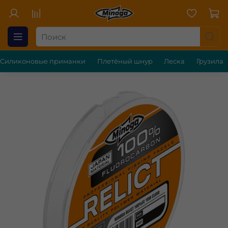
Силиконовые приманки
Плетёный шнур
Леска
Грузила