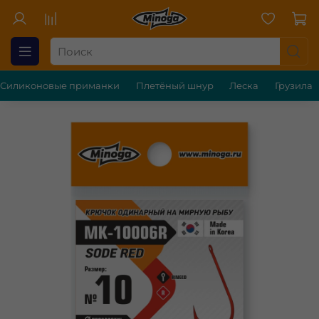
Силиконовые приманки
Плетёный шнур
Леска
Грузила