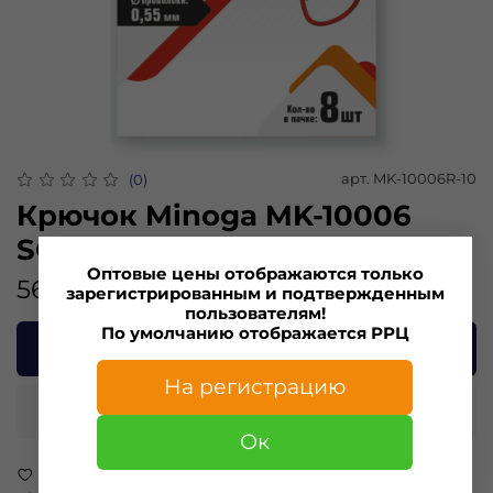
арт.
MK-10006R-10
(0)
Крючок Minoga MK-10006
SODE Red №10 (8 шт)
Оптовые цены отображаются только
56.00 ₽
зарегистрированным и подтвержденным
пользователям!
По умолчанию отображается РРЦ
В корзину
На регистрацию
Купить в 1 клик
Ок
В избранное