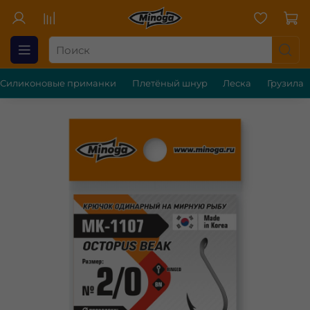
Силиконовые приманки
Плетёный шнур
Леска
Грузила