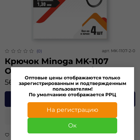
арт.
MK-1107-2-0
(0)
Крючок Minoga MK-1107
OCTOPUS BEAK №2/0 (4 шт)
Оптовые цены отображаются только
56.00 ₽
зарегистрированным и подтвержденным
пользователям!
По умолчанию отображается РРЦ
В корзину
На регистрацию
Купить в 1 клик
Ок
В избранное