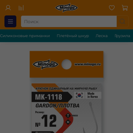
Силиконовые приманки
Плетёный шнур
Леска
Грузила