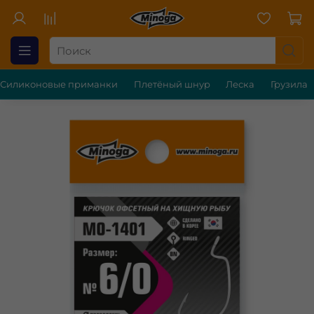
Силиконовые приманки
Плетёный шнур
Леска
Грузила