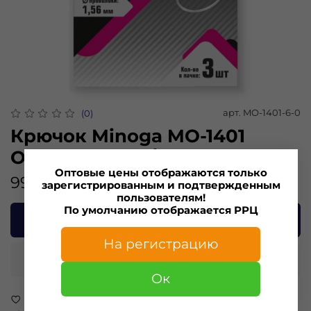
арт.
MO-1401-6-0
(0)
Крючок Minoga MO-1401
Офсетник №6/0 (3 шт)
Оптовые цены отображаются только
99.00 ₽
зарегистрированным и подтвержденным
пользователям!
По умолчанию отображается РРЦ
В корзину
На регистрацию
Купить в 1 клик
Ок
В избранное