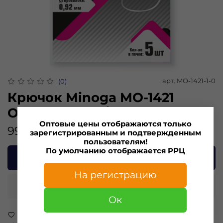
арт.
MO-1421-1-0
(0)
Крючок Minoga MO-1421
Офсетник №1/0 (5 шт)
Оптовые цены отображаются только
99.00 ₽
зарегистрированным и подтвержденным
пользователям!
По умолчанию отображается РРЦ
В корзину
На регистрацию
Купить в 1 клик
Ок
В избранное