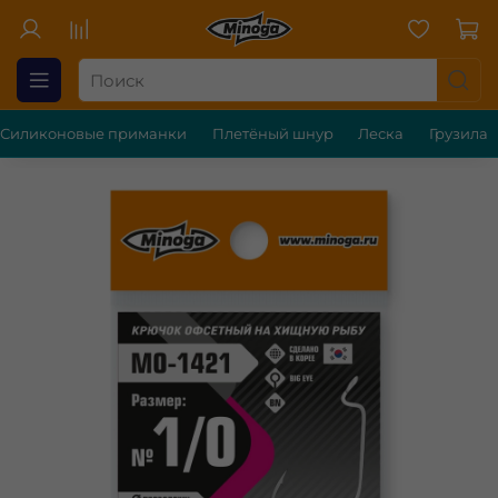
Силиконовые приманки
Плетёный шнур
Леска
Грузила