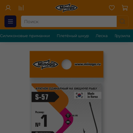
Силиконовые приманки
Плетёный шнур
Леска
Грузила