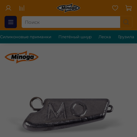
Силиконовые приманки
Плетёный шнур
Леска
Грузила