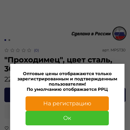
арт.
MPST30
(0)
"Проходимец", цвет сталь,
30гр.(5шт)
Оптовые цены отображаются только
223.00 ₽
зарегистрированным и подтвержденным
пользователям!
По умолчанию отображается РРЦ
В корзину
На регистрацию
Купить в 1 клик
Ок
В избранное