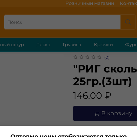
Розничный магазин
Контак
ёный шнур
Леска
Грузила
Крючки
Фурн
(0)
"РИГ сколь
25гр.(3шт)
146.00 ₽
В корзину
Оптовые цены отображаются только