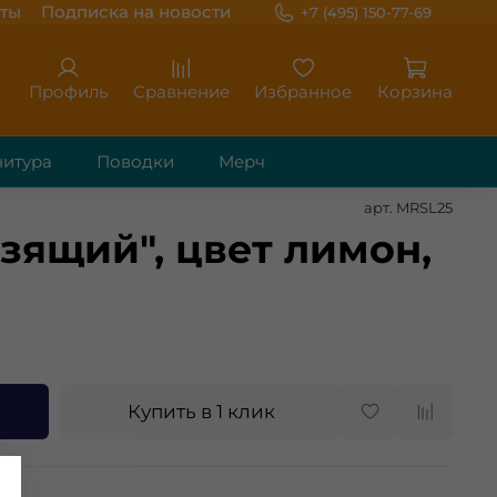
ты
Подписка на новости
+7 (495) 150-77-69
Профиль
Сравнение
Избранное
Корзина
итура
Поводки
Мерч
арт.
MRSL25
зящий", цвет лимон,
Купить в 1 клик