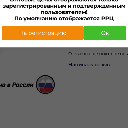
зарегистрированным и подтвержденным
Характеристики
пользователям!
По умолчанию отображается РРЦ
Изготовитель
ИП Капелька А.С.
На регистрацию
Ок
Отзывы
Отзывов еще никто не ост
Написать отзыв