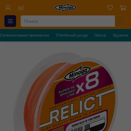
Силиконовые приманки
Плетёный шнур
Леска
Грузила