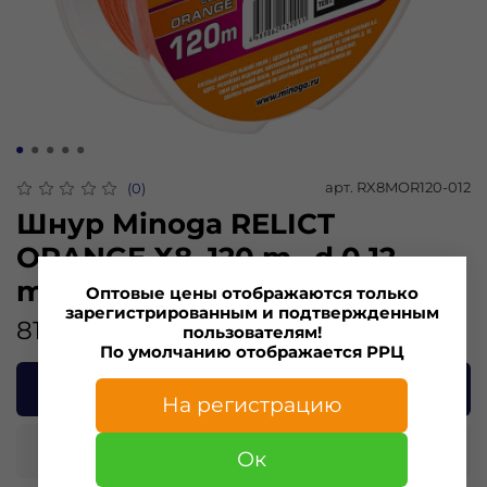
арт.
RX8MOR120-012
(0)
Шнур Minoga RELICT
ORANGE Х8, 120 m., d 0,12
mm., test 4,59 kg.
Оптовые цены отображаются только
зарегистрированным и подтвержденным
810.00 ₽
пользователям!
По умолчанию отображается РРЦ
В корзину
На регистрацию
Купить в 1 клик
Ок