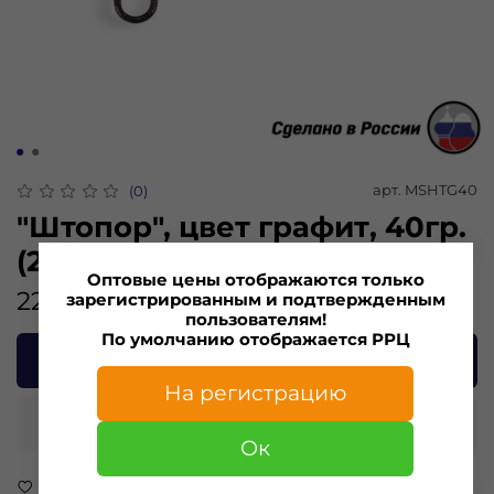
арт.
MSHTG40
(0)
"Штопор", цвет графит, 40гр.
(2шт)
Оптовые цены отображаются только
224.00 ₽
зарегистрированным и подтвержденным
пользователям!
По умолчанию отображается РРЦ
В корзину
На регистрацию
Купить в 1 клик
Ок
В избранное