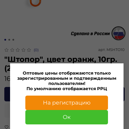
арт.
MSHTO10
(0)
"Штопор", цвет оранж, 10гр.
(2шт)
Оптовые цены отображаются только
166.00 ₽
зарегистрированным и подтвержденным
пользователям!
По умолчанию отображается РРЦ
В корзину
На регистрацию
Купить в 1 клик
Ок
В избранное