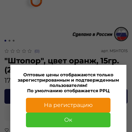
арт.
MSHTO15
(0)
"Штопор", цвет оранж, 15гр.
(2шт)
Оптовые цены отображаются только
175.00 ₽
зарегистрированным и подтвержденным
пользователям!
По умолчанию отображается РРЦ
В корзину
На регистрацию
Купить в 1 клик
Ок
В избранное