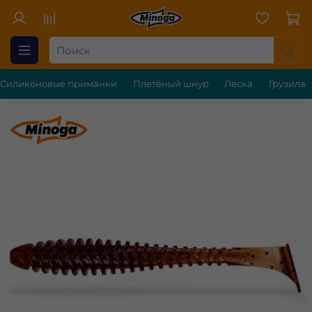
Силиконовые приманки
Плетёный шнур
Леска
Грузила