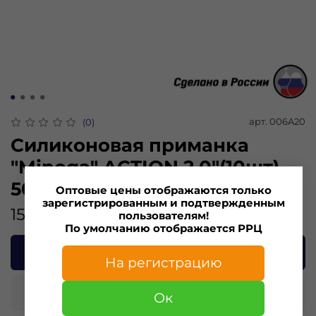
арт.
006A20
(0)
Силиконовая приманка
"Minoga" ACTION 2,0"(10шт)
50мм, 0,69гр, цвет 006
Оптовые цены отображаются только
зарегистрированным и подтвержденным
151.00 ₽
пользователям!
По умолчанию отображается РРЦ
В корзину
На регистрацию
Купить в 1 клик
Ок