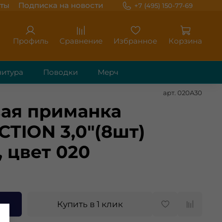
ты
Подписка на новости
+7 (495) 150-77-69
Профиль
Сравнение
Избранное
Корзина
итура
Поводки
Мерч
арт.
020A30
ая приманка
CTION 3,0"(8шт)
, цвет 020
Купить в 1 клик