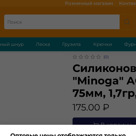
Розничный магазин
Контак
ёный шнур
Леска
Грузила
Крючки
Фурн
(0)
Силиконов
"Minoga" A
75мм, 1,7гр
175.00 ₽
В корзину
Оптовые цены отображаются только