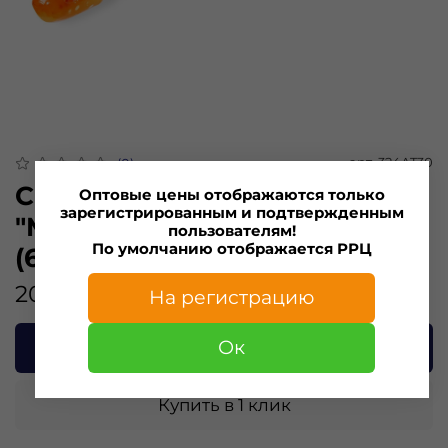
арт.
324AT30
(0)
Силиконовая приманка
Оптовые цены отображаются только
зарегистрированным и подтвержденным
"Minoga" AСTION TWIST 3,0"
пользователям!
По умолчанию отображается РРЦ
(6шт) 75мм, 3,1гр, цвет 324
204.00 ₽
На регистрацию
Ок
В корзину
Купить в 1 клик