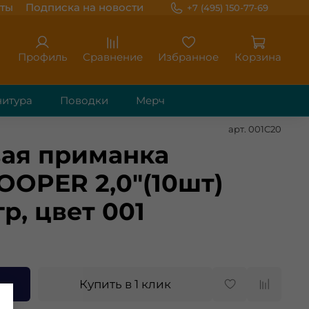
ты
Подписка на новости
+7 (495) 150-77-69
Профиль
Сравнение
Избранное
Корзина
итура
Поводки
Мерч
арт.
001C20
ая приманка
OOPER 2,0"(10шт)
гр, цвет 001
Купить в 1 клик