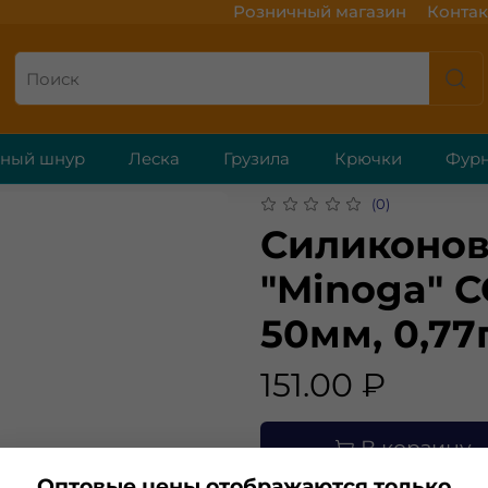
Розничный магазин
Контак
ёный шнур
Леска
Грузила
Крючки
Фурн
(0)
Силиконов
"Minoga" C
50мм, 0,77
151.00 ₽
В корзину
Оптовые цены отображаются только