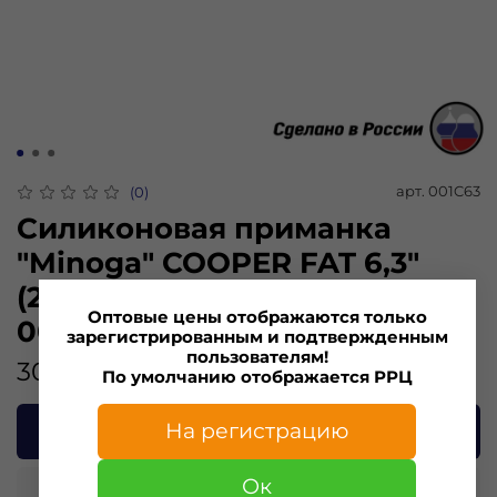
арт.
001C63
(0)
Силиконовая приманка
"Minoga" COOPER FAT 6,3"
(2шт) 160мм, 24,79 гр, цвет
Оптовые цены отображаются только
001
зарегистрированным и подтвержденным
пользователям!
301.00 ₽
По умолчанию отображается РРЦ
В корзину
На регистрацию
Ок
Купить в 1 клик