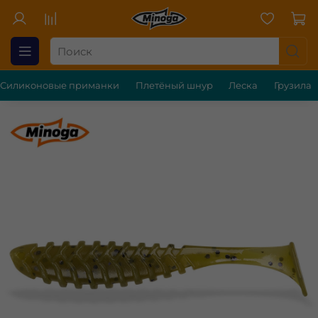
Силиконовые приманки
Плетёный шнур
Леска
Грузила