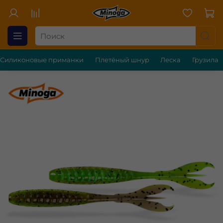
Силиконовые приманки
Плетёный шнур
Леска
Грузила