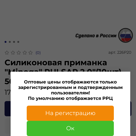
арт.
226P20
(0)
Силиконовая приманка
"Minoga" PULSAR 2,0"(10шт)
50мм, 0,37гр, цвет 226
Оптовые цены отображаются только
зарегистрированным и подтвержденным
175.00 ₽
пользователям!
По умолчанию отображается РРЦ
В корзину
На регистрацию
Купить в 1 клик
Ок