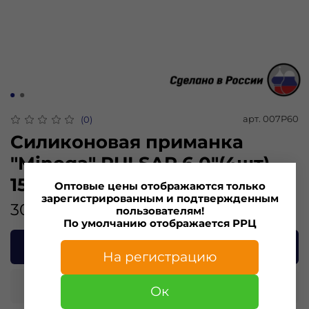
арт.
007P60
(0)
Силиконовая приманка
"Minoga" PULSAR 6,0"(4шт)
152мм, 10 гр, цвет 007
Оптовые цены отображаются только
зарегистрированным и подтвержденным
301.00 ₽
пользователям!
По умолчанию отображается РРЦ
В корзину
На регистрацию
Купить в 1 клик
Ок