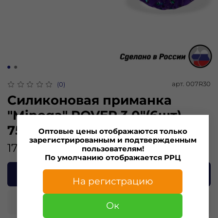
арт.
007R30
(0)
Силиконовая приманка
"Minoga" ROVER 3,0"(6шт)
75мм, 2,93 гр, цвет 007
Оптовые цены отображаются только
зарегистрированным и подтвержденным
175.00 ₽
пользователям!
По умолчанию отображается РРЦ
В корзину
На регистрацию
Купить в 1 клик
Ок