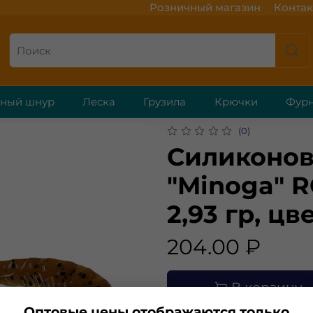
Розничный магазин
Контак
ёный шнур
Леска
Грузила
Крючки
Фурн
(0)
Силиконов
"Minoga" R
2,93 гр, цв
204.00 ₽
В корзину
Оптовые цены отображаются только