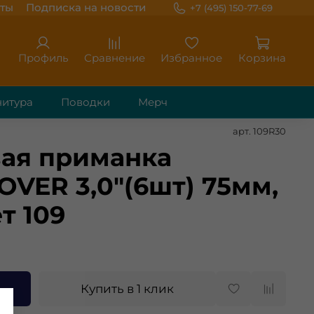
ты
Подписка на новости
+7 (495) 150-77-69
Профиль
Сравнение
Избранное
Корзина
итура
Поводки
Мерч
арт.
109R30
ая приманка
OVER 3,0"(6шт) 75мм,
ет 109
Купить в 1 клик