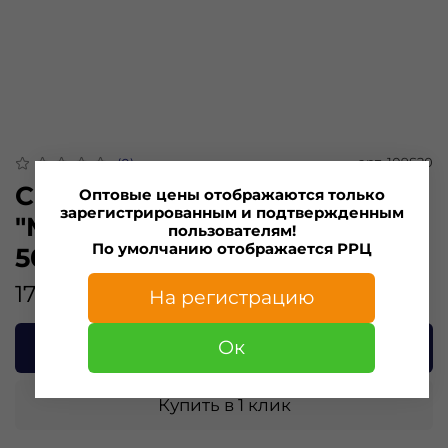
арт.
109S20
(0)
Силиконовая приманка
Оптовые цены отображаются только
зарегистрированным и подтвержденным
"Minoga" SHAH 2,0"(8шт)
пользователям!
По умолчанию отображается РРЦ
50мм, 0,9гр, цвет 109
175.00 ₽
На регистрацию
Ок
В корзину
Купить в 1 клик