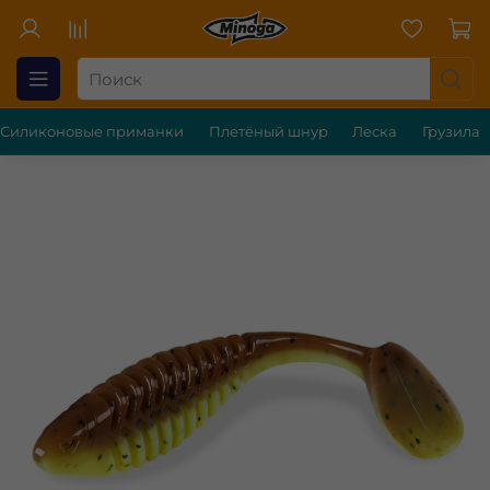
Силиконовые приманки
Плетёный шнур
Леска
Грузила