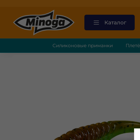
Каталог
Силиконовые приманки
Плет