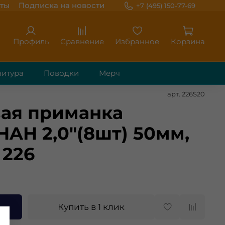
ты
Подписка на новости
+7 (495) 150-77-69
Профиль
Сравнение
Избранное
Корзина
итура
Поводки
Мерч
арт.
226S20
ая приманка
HAH 2,0"(8шт) 50мм,
 226
Купить в 1 клик