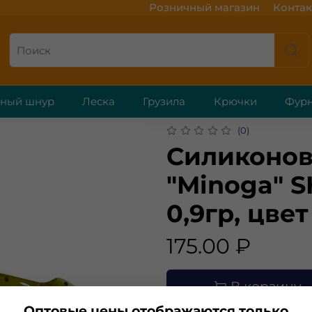
Розничный магазин
Контак
ёный шнур
Леска
Грузила
Крючки
Фурн
(0)
Силиконов
"Minoga" S
0,9гр, цвет
175.00 ₽
В корзину
Оптовые цены отображаются только