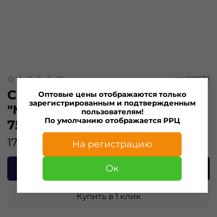
арт.
007S30
(0)
Силиконовая приманка
Оптовые цены отображаются только
зарегистрированным и подтвержденным
"Minoga" SHAH 3,0"(6шт)
пользователям!
По умолчанию отображается РРЦ
75мм, 3,1гр, цвет 007
175.00 ₽
На регистрацию
Ок
В корзину
Купить в 1 клик