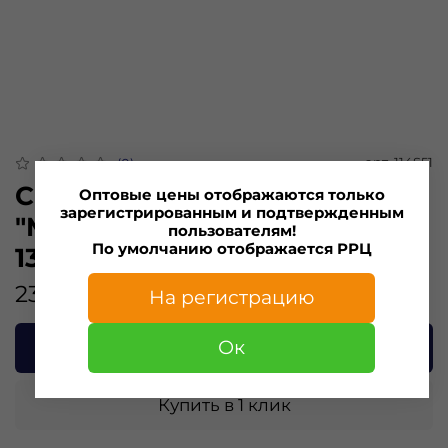
арт.
114S51
(0)
Силиконовая приманка
Оптовые цены отображаются только
зарегистрированным и подтвержденным
"Minoga" SHAH 5,1"(3шт)
пользователям!
По умолчанию отображается РРЦ
130мм, 14,9гр, цвет 114
232.00 ₽
На регистрацию
Ок
В корзину
Купить в 1 клик