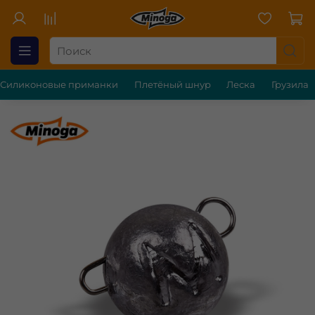
Силиконовые приманки
Плетёный шнур
Леска
Грузила