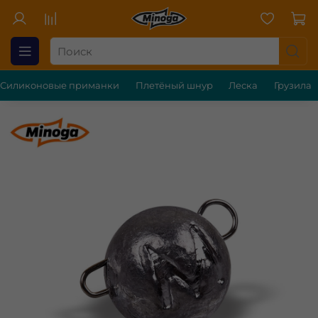
Силиконовые приманки
Плетёный шнур
Леска
Грузила