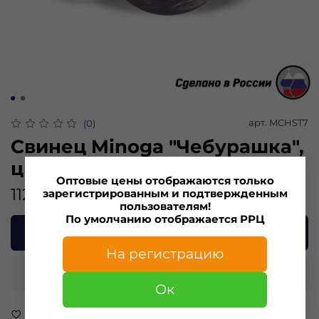
арт.
MCHST7
(0)
Свинец Minoga "Чебурашка",
цвет сталь, 7 гр.(5шт)
Оптовые цены отображаются только
112.00 ₽
зарегистрированным и подтвержденным
пользователям!
По умолчанию отображается РРЦ
В корзину
На регистрацию
Купить в 1 клик
Ок
В избранное