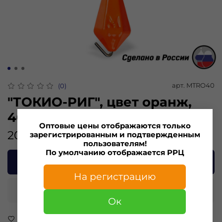
арт.
MTRO40
(0)
"ТОКИО-РИГ", цвет оранж,
40гр.(2шт)
Оптовые цены отображаются только
206.00 ₽
зарегистрированным и подтвержденным
пользователям!
По умолчанию отображается РРЦ
В корзину
На регистрацию
Купить в 1 клик
Ок
В избранное